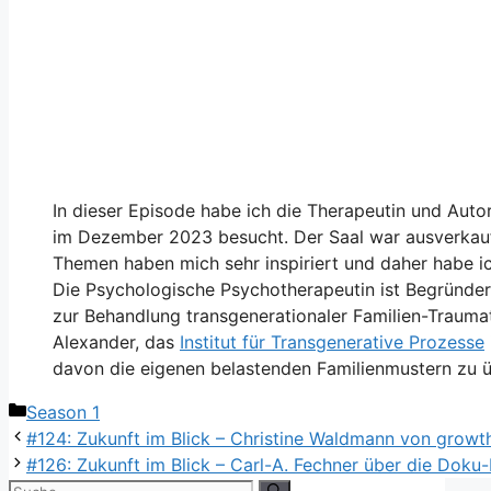
In dieser Episode habe ich die Therapeutin und Auto
im Dezember 2023 besucht. Der Saal war ausverkauft
Themen haben mich sehr inspiriert und daher habe i
Die Psychologische Psychotherapeutin ist Begründe
zur Behandlung transgenerationaler Familien-Traumata
Alexander, das
⁠Institut für Transgenerative Prozesse⁠
davon die eigenen belastenden Familienmustern zu 
Kategorien
Season 1
#124: Zukunft im Blick – Christine Waldmann von grow
#126: Zukunft im Blick – Carl-A. Fechner über die Doku
Suche